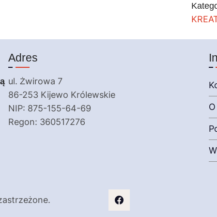
Katego
KREA
Adres
I
ią
ul. Żwirowa 7
K
86-253 Kijewo Królewskie
O
NIP: 875-155-64-69
Regon: 360517276
P
W
zastrzeżone.