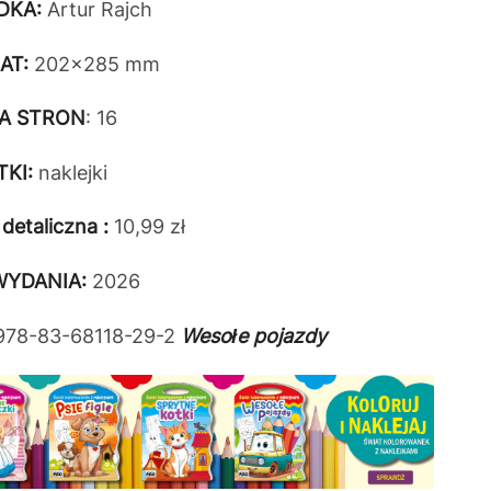
DKA:
Artur Rajch
AT:
202x285 mm
BA STRON
: 16
KI:
naklejki
detaliczna :
10,99 zł
WYDANIA:
2026
978-83-68118-29-2
Wesołe pojazdy