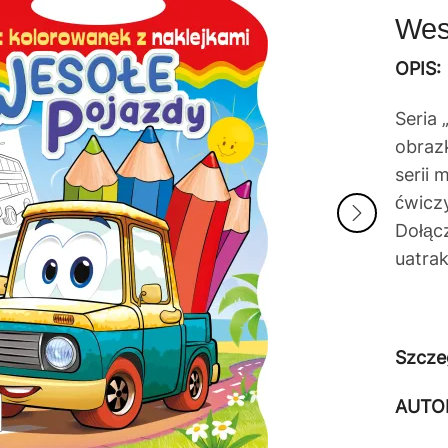
Wes
OPIS:
Seria 
obrazk
serii
ćwicz
Dołącz
uatra
Szcze
AUTO