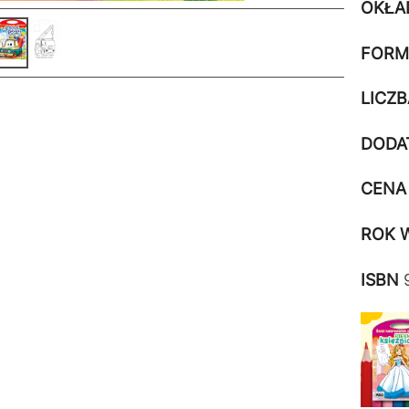
OKŁA
FORM
LICZ
DODAT
CENA 
ROK 
ISBN