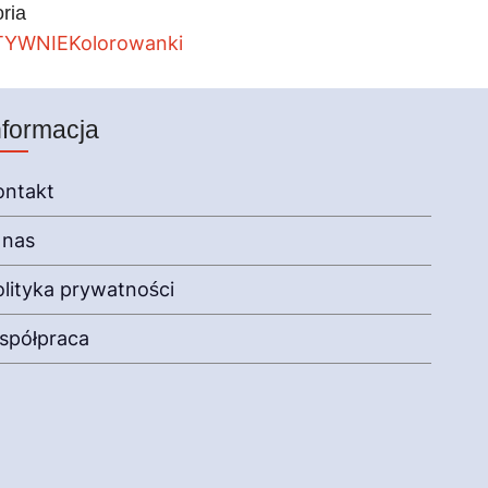
ria
TYWNIE
Kolorowanki
nformacja
ontakt
 nas
olityka prywatności
spółpraca