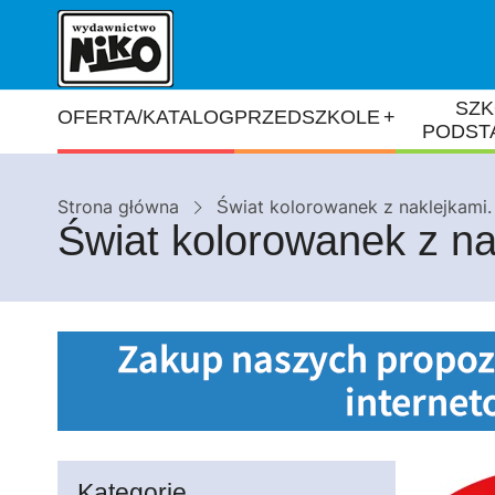
Przejdź
do
treści
Główna
SZK
+
OFERTA/KATALOG
PRZEDSZKOLE
PODST
nawigacja
Ścieżka
Strona główna
Świat kolorowanek z naklejkami
Świat kolorowanek z na
nawigacyjna
Kategorie