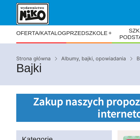
Przejdź
do
treści
Główna
SZK
+
OFERTA/KATALOG
PRZEDSZKOLE
PODST
nawigacja
Ścieżka
Strona główna
Albumy, bajki, opowiadania
B
Bajki
nawigacyjna
Kategorie