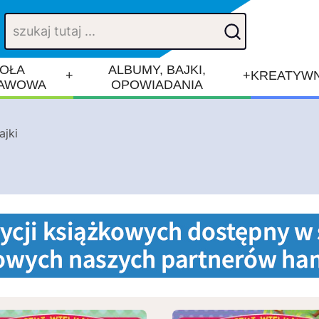
OŁA
ALBUMY, BAJKI,
+
+
KREATYWN
AWOWA
OPOWIADANIA
ajki