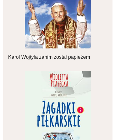
Karol Wojtyła zanim został papieżem