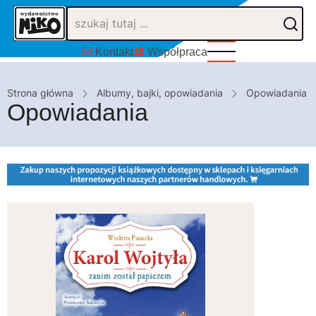
Przejdź
do
treści
Kontakt
Współpraca
Ścieżka
Strona główna
Albumy, bajki, opowiadania
Opowiadania
Opowiadania
nawigacyjna