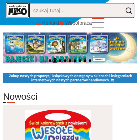
Przejdź
do
treści
Kontakt
Współpraca
1
2
3
4
5
6
7
8
9
Nowości